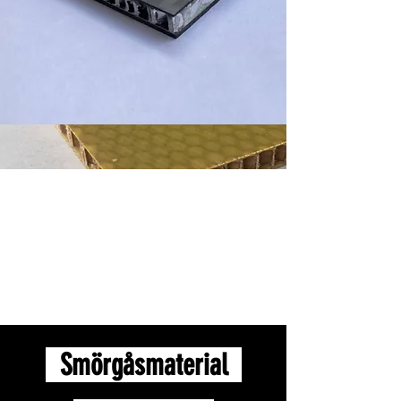
Träkärnskiva i kolfiber
Balsaträ
Kolfiber aluminiumplatta
AL honeycomb
Nomex kompositskiva av glasfiber
Aramidpapper honeycomb - flamskyddsmedel
Smörgåsmaterial