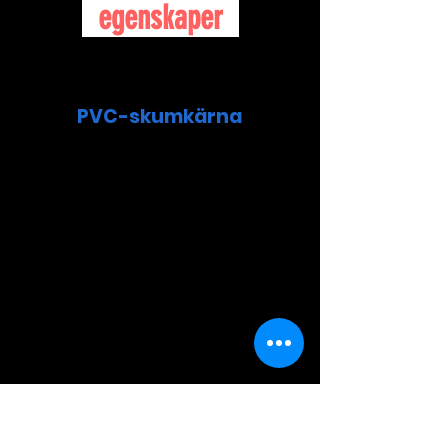
egenskaper
PVC-skumkärna
Optimalt förhållande mellan
styvhet och vikt
Bra slaghållfasthet
Vattentålighet
Värmeisolering
Hög utmattningsmotstånd.
Bra brandprestationer.
Densitet: 60 kg/m3
PMI-skumkärna
Hög specifik hållfasthet och hög specifik