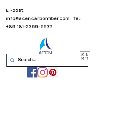
E -post:
info@acencarbonfiber.com
; Tel:
+86 181-2369-9532
ME
NU