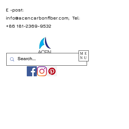
E -post:
info@acencarbonfiber.com
; Tel:
+86 181-2369-9532
ME
NU