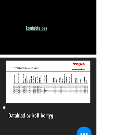
För närvarande finns det två ytor att välja på.
3K yta är tillgänglig, det finns MOQ.
Snälla du
kontakta oss
för mer detaljer
Datablad av kolfibertyg