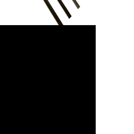
Hög temperatur. Kolfiber Prepreg
runda rör
Högtemperaturkolfiberrör är tillverkade av
importerade Toho UTS50 (Toray T700-nivå)
enkelriktad kolfiberprepreg-tyg och
värmebeständigt epoxiharts
(temperaturbeständig 200 ℃/390F).
Fenolharts är också tillgänglig, som inte
bara är hög temperatur utan även
flamskyddsmedel.
Yta:
Enkelriktad gängad
Enkelriktad matt