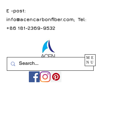
E -post:
info@acencarbonfiber.com
; Tel:
+86 181-2369-9532
ME
NU